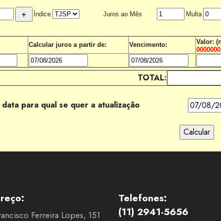
Índice
Juros ao Mês
Multa
Valor: (
Calcular juros a partir de:
Vencimento:
0000000
TOTAL:
 data para qual se quer a atualização
reço:
Telefones:
(11) 2941-5656
rancisco Ferreira Lopes, 151