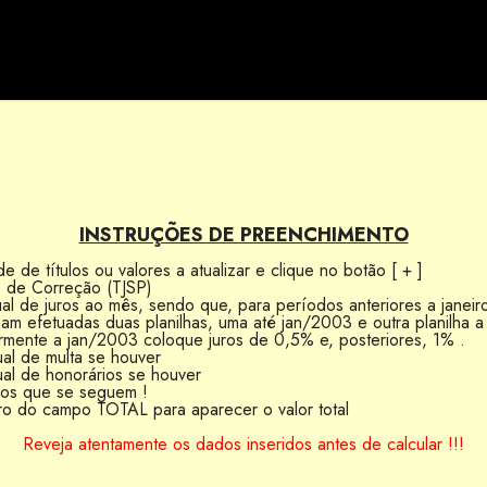
INSTRUÇÕES DE PREENCHIMENTO
de de títulos ou valores a atualizar e clique no botão [ + ]
e de Correção (TJSP)
ual de juros ao mês, sendo que, para períodos anteriores a janei
 efetuadas duas planilhas, uma até jan/2003 e outra planilha a 
mente a jan/2003 coloque juros de 0,5% e, posteriores, 1% .
ual de multa se houver
ual de honorários se houver
pos que se seguem !
ro do campo TOTAL para aparecer o valor total
Reveja atentamente os dados inseridos antes de calcular !!!