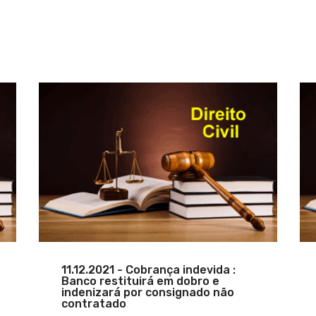
11.12.2021 - Cobrança indevida :
Banco restituirá em dobro e
indenizará por consignado não
contratado